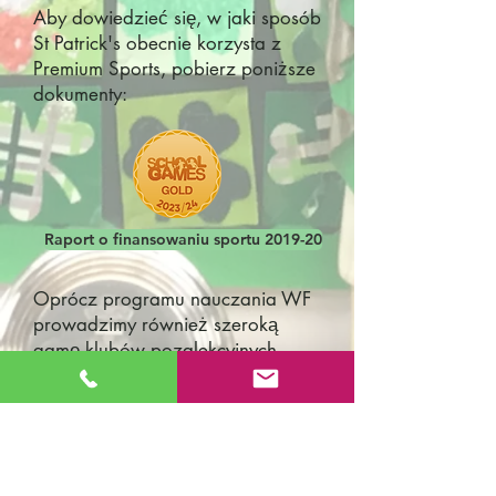
Aby dowiedzieć się, w jaki sposób
St Patrick's obecnie korzysta z
Premium Sports, pobierz poniższe
dokumenty:
Raport o finansowaniu sportu 2019-20
Oprócz programu nauczania WF
prowadzimy również szeroką
gamę klubów pozalekcyjnych.