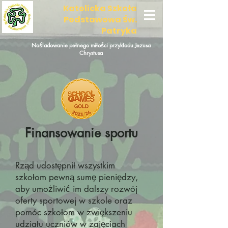
Katolicka Szkoła
Podstawowa Św.
Patryka
Naśladowanie pełnego miłości przykładu Jezusa
Chrystusa
Finansowanie sportu
Rząd udostępnił wszystkim
szkołom pewną sumę pieniędzy,
aby umożliwić im dalszy rozwój
oferty sportowej w szkole oraz
pomóc szkołom w zwiększeniu
udziału uczniów w zajęciach