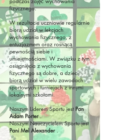
podczas zajęć wychowania
fizycznego.
W rezultacie uczniowie regularnie
biorą udział w lekcjach
wychowania fizycznego, z
entuzjazmem oraz rosnącą
pewnością siebie i
umiejętnościami. W związku z tym
osiągnięcia z wychowania
fizycznego są dobre, a dzieci
biorą udział w wielu zawodach
sportowych i turniejach z innymi
lokalnymi szkołami.
Naszym Liderem Sportu jest
Pan
Adam Porter
.
Naszym Nauczycielem Sportu jest
Pani Mel Alexander
.