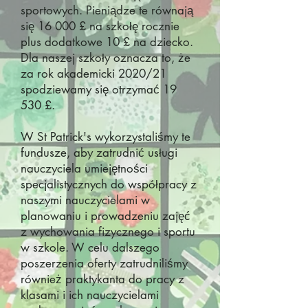
sportowych. Pieniądze te równają
się 16 000 £ na szkołę rocznie
plus dodatkowe 10 £ na dziecko.
Dla naszej szkoły oznacza to, że
za rok akademicki 2020/21
spodziewamy się otrzymać 19
530 £.
W St Patrick's wykorzystaliśmy te
fundusze, aby zatrudnić usługi
nauczyciela umiejętności
specjalistycznych do współpracy z
naszymi nauczycielami w
planowaniu i prowadzeniu zajęć
z wychowania fizycznego i sportu
w szkole. W celu dalszego
poszerzenia oferty zatrudniliśmy
również praktykanta do pracy z
klasami i ich nauczycielami