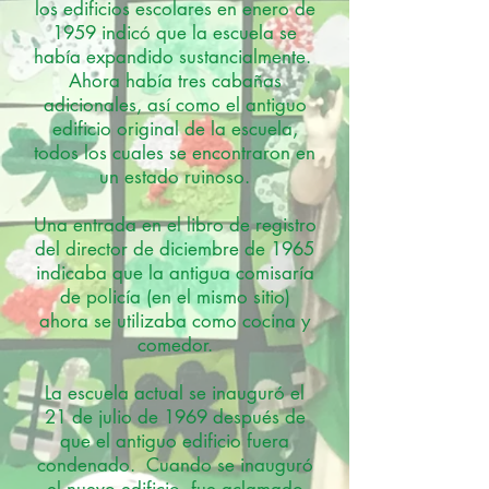
los edificios escolares en enero de
1959 indicó que la escuela se
había expandido sustancialmente.
Ahora había tres cabañas
adicionales, así como el antiguo
edificio original de la escuela,
todos los cuales se encontraron en
un estado ruinoso.
Una entrada en el libro de registro
del director de diciembre de 1965
indicaba que la antigua comisaría
de policía (en el mismo sitio)
ahora se utilizaba como cocina y
comedor.
La escuela actual se inauguró el
21 de julio de 1969 después de
que el antiguo edificio fuera
condenado.
Cuando se inauguró