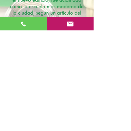
el nuevo edificio, fue aclamado
como la escuela más moderna de
la ciudad, según un artículo del
Southern Evening Echo del 22 de
julio de 1969.
Se describió en el
artículo como "un ejemplo
brillante, espacioso y lleno de
equipos de £ 69,000 de la
educación de Southampton en los
años setenta" con espacio para
320 niños.
Contáctenos
Escuela primaria católica de San Patricio
Fort Road
Admisiones
Southampton
Nuestra
SO19 2JE
escuela
Correo electrónico:
info@st-