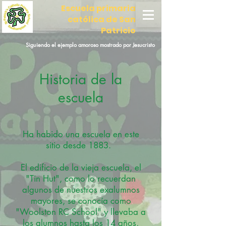
Escuela primaria
católica de San
Patricio
Siguiendo el ejemplo amoroso mostrado por Jesucristo
Historia de la
escuela
Ha habido una escuela en este
sitio desde 1883.
El edificio de la vieja escuela, el
"Tin Hut", como lo recuerdan
algunos de nuestros exalumnos
mayores, se conocía como
"Woolston RC School" y llevaba a
los alumnos hasta los 14 años,