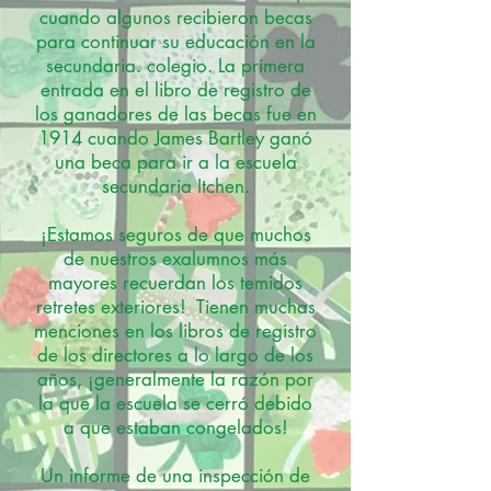
cuando algunos recibieron becas
para continuar su educación en la
secundaria. colegio. La primera
entrada en el libro de registro de
los ganadores de las becas fue en
1914 cuando James Bartley ganó
una beca para ir a la escuela
secundaria Itchen.
¡Estamos seguros de que muchos
de nuestros exalumnos más
mayores recuerdan los temidos
retretes exteriores!
Tienen muchas
menciones en los libros de registro
de los directores a lo largo de los
años, ¡generalmente la razón por
la que la escuela se cerró debido
a que estaban congelados!
Un informe de una inspección de