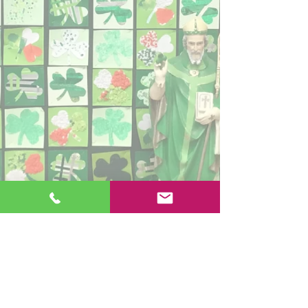
Contáctenos
Escuela primaria católica de San Patricio
Fort Road
Admisiones
Southampton
Nuestra
SO19 2JE
escuela
Correo electrónico:
info@st-
Políticas
patricks.southampton.sch.uk
Teléfono:
023 8044 8502
Fechas de
termino