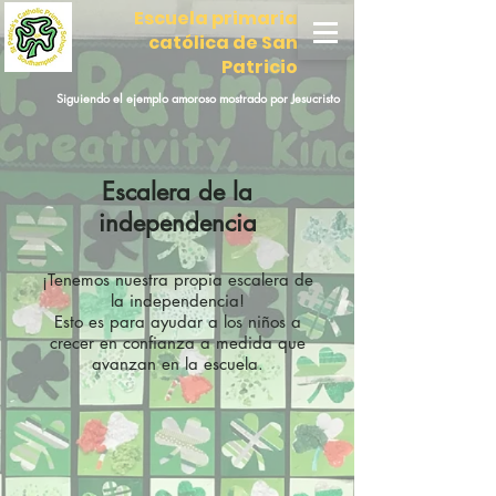
Escuela primaria
católica de San
Patricio
Siguiendo el ejemplo amoroso mostrado por Jesucristo
Escalera de la
independencia
¡Tenemos nuestra propia escalera de
la independencia!
Esto es para ayudar a los niños a
crecer en confianza a medida que
avanzan en la escuela.