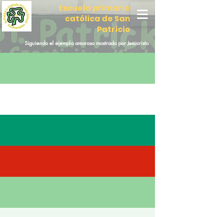
Escuela primaria
católica de San
Patricio
Siguiendo el ejemplo amoroso mostrado por Jesucristo