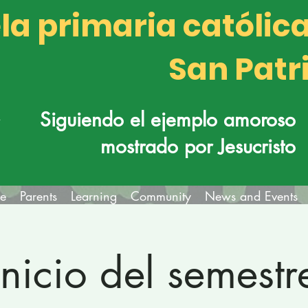
la primaria católic
San Patr
k
Siguiendo el ejemplo amoroso
mostrado por Jesucristo
fe
Parents
Learning
Community
News and Events
Inicio del semestr