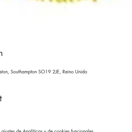
n
ston, Southampton SO19 2JE, Reino Unido
t
justes de Analíticas y de cookies funcionales.