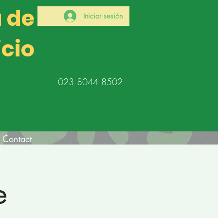
a de
Iniciar sesión
icio
023 8044 8502
Contact
e