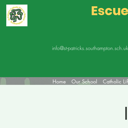
Escue
info@st-patricks.southampton.sch.u
Home
Our School
Catholic Li