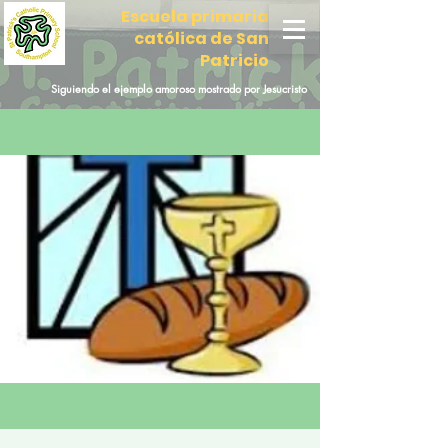
Escuela primaria
católica de San
Patricio
Siguiendo el ejemplo amoroso mostrado por Jesucristo