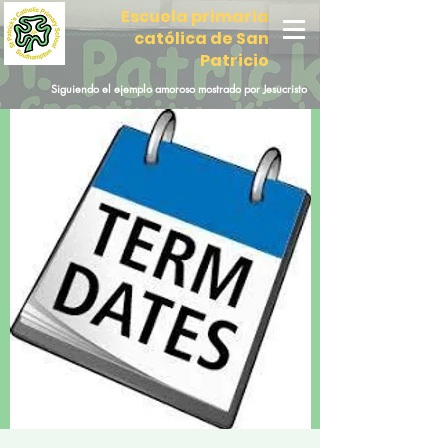
Escuela primaria
católica de San
Patricio
Siguiendo el ejemplo amoroso mostrado por Jesucristo