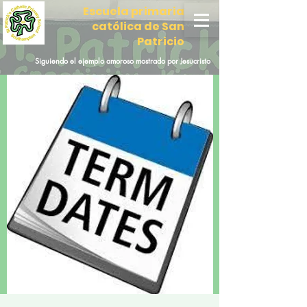
Escuela primaria
católica de San
Patricio
Siguiendo el ejemplo amoroso mostrado por Jesucristo