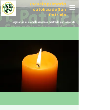
Escuela primaria
católica de San
Patricio
Siguiendo el ejemplo amoroso mostrado por Jesucristo