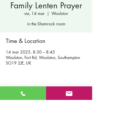
Family Lenten Prayer
vie, 14 mar
  |  
Woolston
in the Shamrock room
Time & Location
14 mar 2025, 8:30 – 8:45
Woolston, Fort Rd, Woolston, Southampton
SO19 2JE, UK
Contáctenos
Escuela primaria católica de San Patricio
Fort Road
Admisiones
Southampton
Nuestra
SO19 2JE
escuela
Correo electrónico:
info@st-
Políticas
patricks.southampton.sch.uk
Teléfono:
023 8044 8502