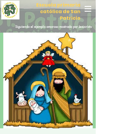
Escuela primaria
católica de San
Patricio
Siguiendo el ejemplo amoroso mostrado por Jesucristo