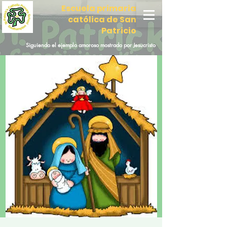
Escuela primaria
católica de San
Patricio
Siguiendo el ejemplo amoroso mostrado por Jesucristo