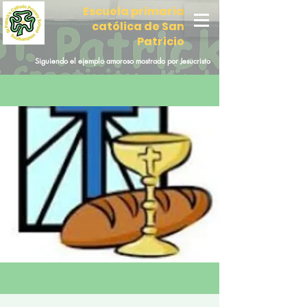
Escuela primaria
católica de San
Patricio
Siguiendo el ejemplo amoroso mostrado por Jesucristo