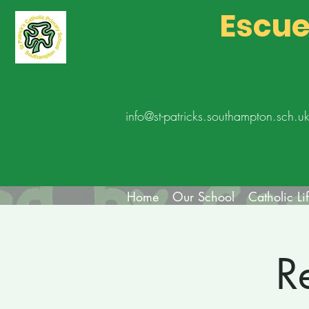
Escue
info@st-patricks.southampton.sch.u
Home
Our School
Catholic Li
R