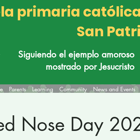
la primaria católic
San Patr
k
Siguiendo el ejemplo amoroso
mostrado por Jesucristo
fe
Parents
Learning
Community
News and Events
ed Nose Day 20