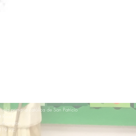
cuela primaria católica de San Patricio
rt Road
uthampton
19 2JE