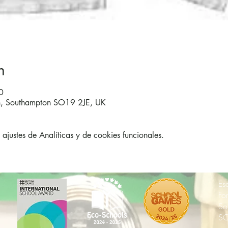
n
0
on, Southampton SO19 2JE, UK
justes de Analíticas y de cookies funcionales.
Es
Fo
So
SO