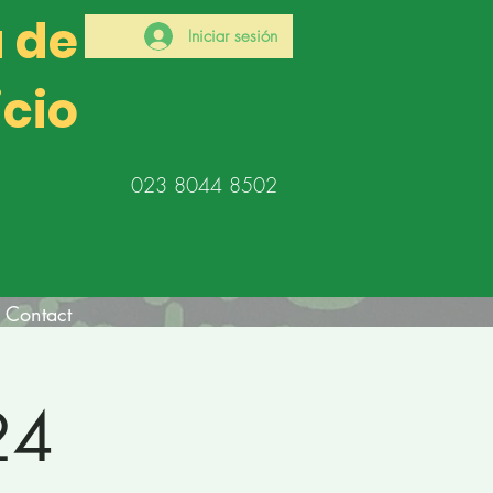
a de
Iniciar sesión
icio
023 8044 8502
Contact
24