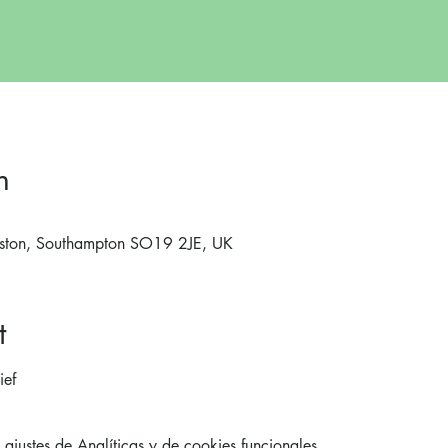
n
lston, Southampton SO19 2JE, UK
t
ief
justes de Analíticas y de cookies funcionales.