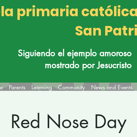
la primaria católic
San Patr
k
Siguiendo el ejemplo amoroso
mostrado por Jesucristo
fe
Parents
Learning
Community
News and Events
Red Nose Day