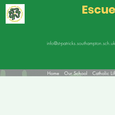
Escue
info@st-patricks.southampton.sch.u
Home
Our School
Catholic Li