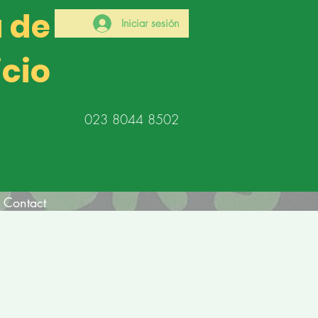
a de
Iniciar sesión
icio
023 8044 8502
Contact