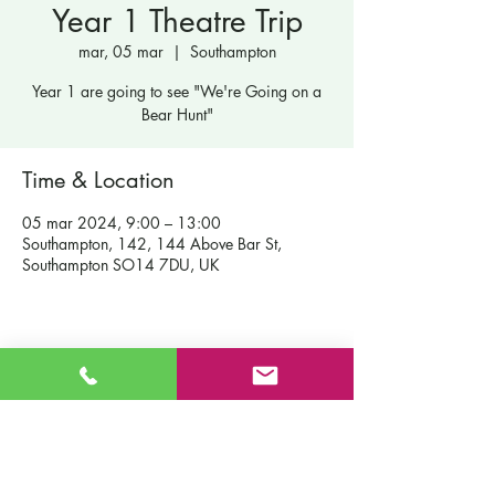
Year 1 Theatre Trip
mar, 05 mar
  |  
Southampton
Year 1 are going to see "We're Going on a
Bear Hunt"
Time & Location
05 mar 2024, 9:00 – 13:00
Southampton, 142, 144 Above Bar St,
Southampton SO14 7DU, UK
Contáctenos
Escuela primaria católica de San Patricio
Fort Road
Admisiones
Southampton
Nuestra
SO19 2JE
escuela
Correo electrónico:
info@st-