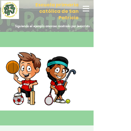
Escuela primaria
católica de San
Patricio
Siguiendo el ejemplo amoroso mostrado por Jesucristo