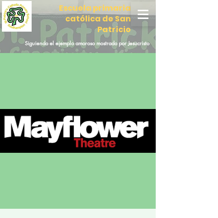
Escuela primaria
católica de San
Patricio
Siguiendo el ejemplo amoroso mostrado por Jesucristo