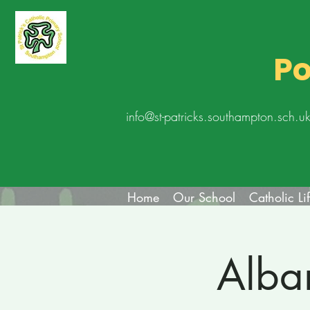
Po
info@st-patricks.southampton.sch.u
Home
Our School
Catholic Li
Alba