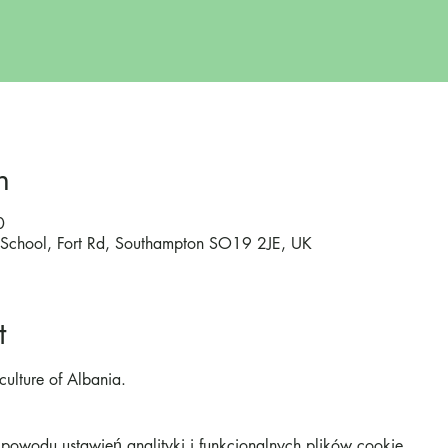
n
0
ry School, Fort Rd, Southampton SO19 2JE, UK
t
culture of Albania.
owodu ustawień analityki i funkcjonalnych plików cookie.