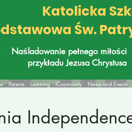
Katolicka Sz
dstawowa Św. Patr
k
Naśladowanie pełnego miłości
przykładu Jezusa Chrystusa
fe
Parents
Learning
Community
News and Events
nia Independenc