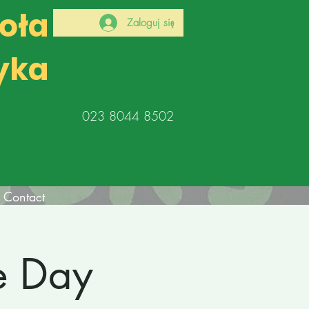
koła
Zaloguj się
yka
023 8044 8502
Contact
e Day