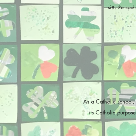
się, że speł
As a Catholic school, S
its Catholic purpo