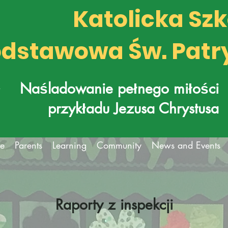
Katolicka Sz
dstawowa Św. Patr
k
Naśladowanie pełnego miłości
przykładu Jezusa Chrystusa
fe
Parents
Learning
Community
News and Events
Raporty z inspekcji