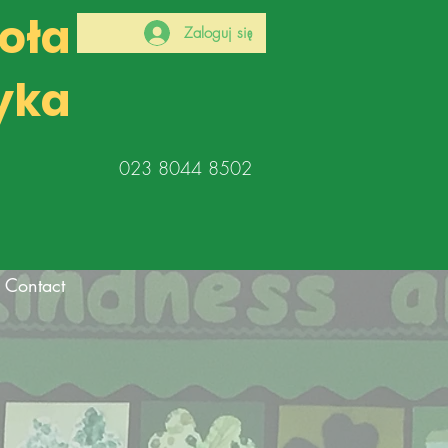
koła
Zaloguj się
yka
023 8044 8502
Contact