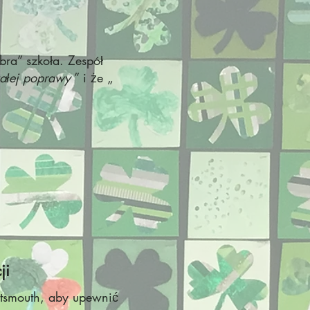
bra” szkoła. Zespół
wałej poprawy
” i że „
ji
ortsmouth, aby upewnić