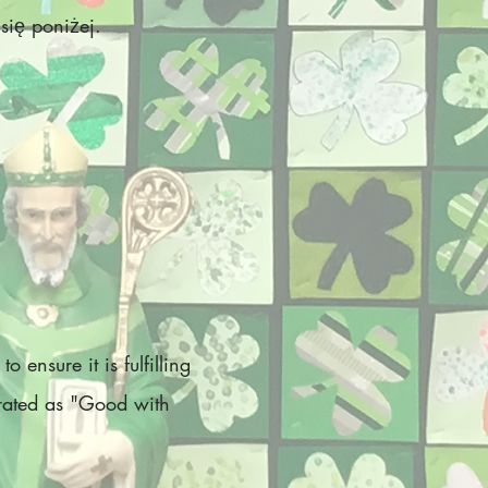
 się poniżej.
 ensure it is fulfilling
rated as "Good with