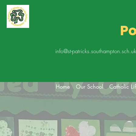
Po
info@st-patricks.southampton.sch.u
Home
Our School
Catholic Li