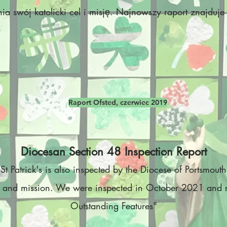
nia swój katolicki cel i misję. Najnowszy raport znajduje
Raport Ofsted, czerwiec 2019
Diocesan Section 48 Inspection Report
t Patrick's is also inspected by the Diocese of Portsmouth to
se and mission. We were inspected in October 2021 and 
Outstanding Features"