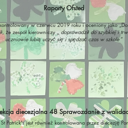
Raporty Ofsted
ł skontrolowany w czerwcu 2019 roku i oceniony jako „Do
ił, że zespół kierowniczy „
doprowadził do szybkiej i tr
uczniowie lubią uczyć się i spędzać czas w szkole
”
ekcja diecezjalna 48 Sprawozdanie z walidac
, St Patrick's jest również kontrolowana przez diecezję P