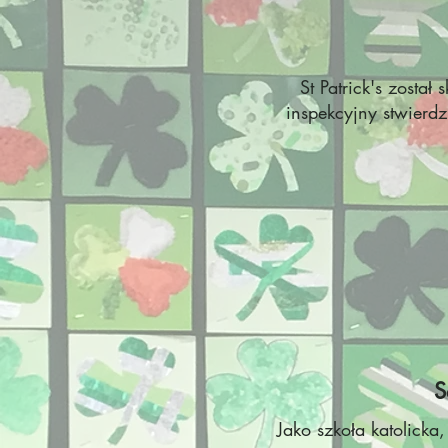
St Patrick's zosta
inspekcyjny stwierdz
S
Jako szkoła katolicka