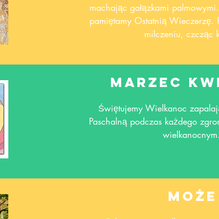
machając gałązkami palmowymi.
pamiętamy Ostatnią Wieczerzę. 
milczeniu, czcząc 
Marzec kw
Świętujemy Wielkanoc zapala
Paschalną podczas każdego zgro
wielkanocnym
Może