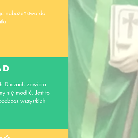
iąc nabożeństwa do
tki.
ad
ch Duszach zawiera
my się modlić. Jest to
podczas wszystkich