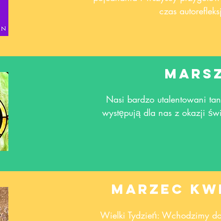
czas autorefleksj
Mars
Nasi bardzo utalentowani tan
występują dla nas z okazji świ
Marzec kw
Wielki Tydzień: Wchodzimy do 