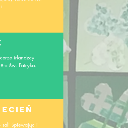
i.
z
cerze irlandzcy
ęta św. Patryka.
iecień
sali śpiewając i