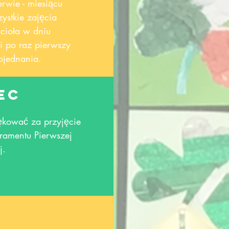
wie - miesiącu
stkie zajęcia
cioła w dniu
ci po raz pierwszy
ojednania.
ec
iękować za przyjęcie
kramentu Pierwszej
j.
c