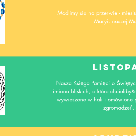
Modlimy się na przerwie - mies
Maryi, naszej Ma
Listop
Nasza Księga Pamięci o Święty
imiona bliskich, o które chcielibyś
wywieszone w hali i omówione 
zgromadzeń.