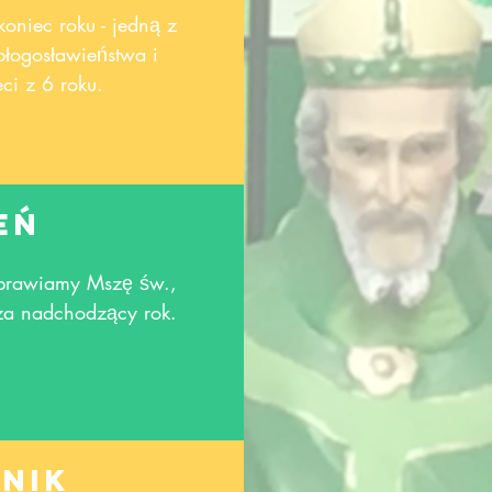
niec roku - jedną z
błogosławieństwa i
ci z 6 roku.
eń
dprawiamy Mszę św.,
 za nadchodzący rok.
rnik