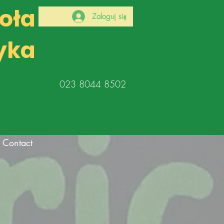
koła
Zaloguj się
yka
023 8044 8502
Contact