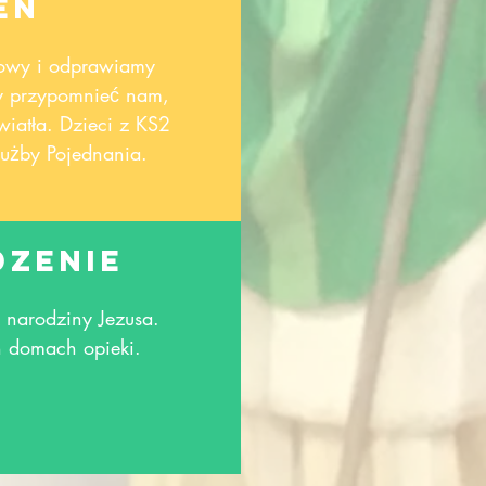
eń
owy i odprawiamy
by przypomnieć nam,
iatła. Dzieci z KS2
użby Pojednania.
dzenie
 narodziny Jezusa.
 domach opieki.