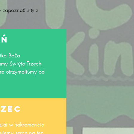
e zapoznać się z
eń
tka Boża
my święto Trzech
óre otrzymaliśmy od
rzec
dział w sakramencie
ujemy serce na ten