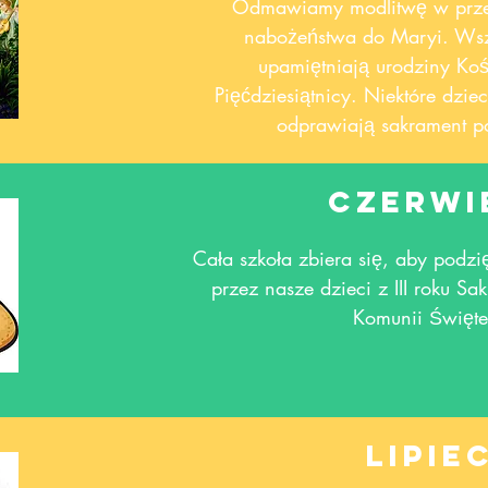
Odmawiamy modlitwę w przer
nabożeństwa do Maryi. Wszy
upamiętniają urodziny Koś
Pięćdziesiątnicy. Niektóre dzie
odprawiają sakrament p
czerwi
Cała szkoła zbiera się, aby podz
przez nasze dzieci z III roku Sa
Komunii Święte
lipie