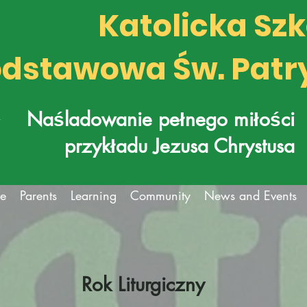
Katolicka Sz
dstawowa Św. Patr
k
Naśladowanie pełnego miłości
przykładu Jezusa Chrystusa
fe
Parents
Learning
Community
News and Events
Rok Liturgiczny
​​