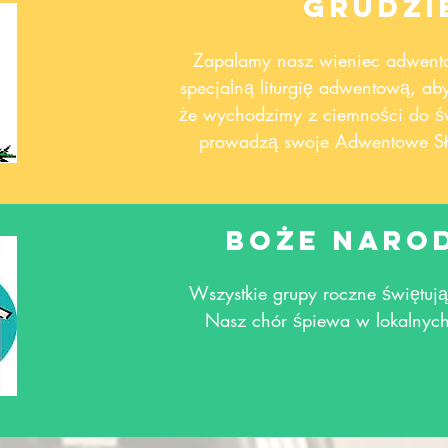
grudzi
Zapalamy nasz wieniec adwent
specjalną liturgię adwentową, a
że wychodzimy z ciemności do św
prowadzą swoje Adwentowe Sł
Boże Naro
Wszystkie grupy roczne świętują
Nasz chór śpiewa w lokalnych