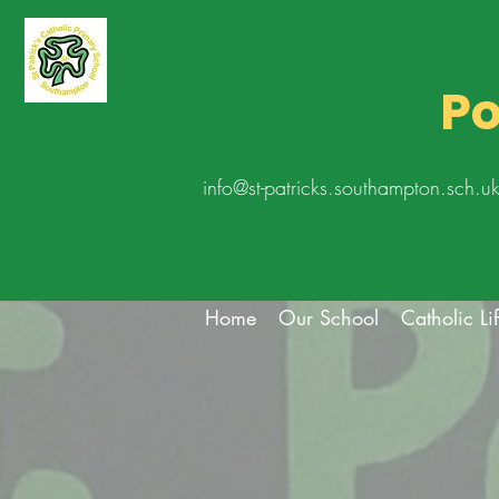
Po
info@st-patricks.southampton.sch.u
Home
Our School
Catholic Li