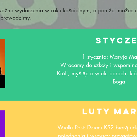
ważne wydarzenia w roku kościelnym, a poniżej możeci
re prowadzimy.
Stycz
1 stycznia: Maryja Ma
Wracamy do szkoły i wspomina
Króli, myśląc o wielu darach, kt
Boga.
Luty ma
Wielki Post: Dzieci KS2 biorą u
pojednania i wszyscy przygotow