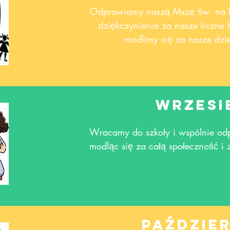
Odprawiamy naszą Mszę św. na ko
dziękczynienia za nasze liczne 
modlimy się za nasze dzie
wrzesi
Wracamy do szkoły i wspólnie o
modląc się za całą społeczność i
paździe