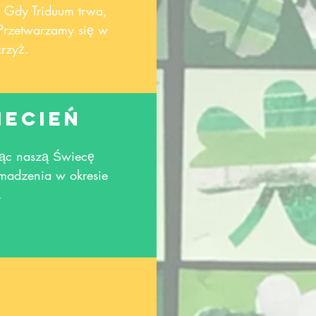
 Gdy Triduum trwa,
Przetwarzamy się w
krzyż.
iecień
jąc naszą Świecę
madzenia w okresie
.