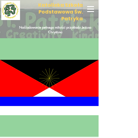
Katolicka Szkoła
Podstawowa Św.
Patryka
Naśladowanie pełnego miłości przykładu Jezusa
Chrystusa