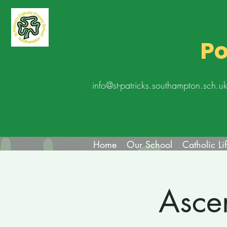
Po
info@st-patricks.southampton.sch.u
Home
Our School
Catholic Li
Asce