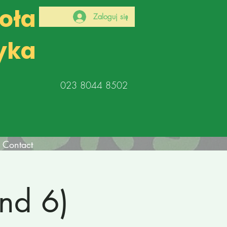
koła
Zaloguj się
yka
023 8044 8502
Contact
nd 6)