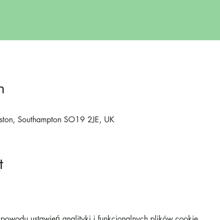
n
lston, Southampton SO19 2JE, UK
t
owodu ustawień analityki i funkcjonalnych plików cookie.