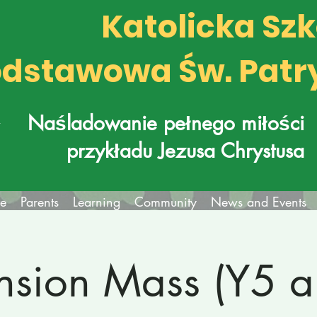
Katolicka Sz
dstawowa Św. Patr
k
Naśladowanie pełnego miłości
przykładu Jezusa Chrystusa
fe
Parents
Learning
Community
News and Events
nsion Mass (Y5 a