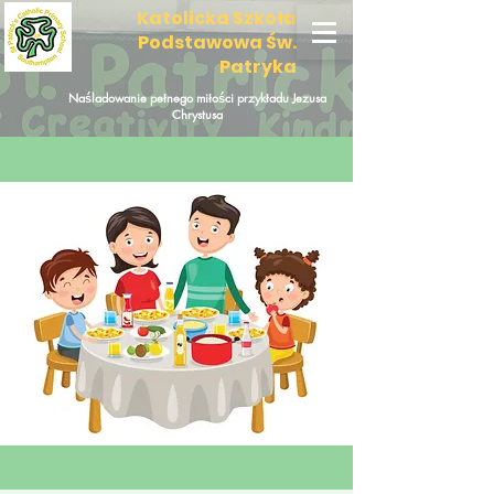
Katolicka Szkoła
Podstawowa Św.
Patryka
Naśladowanie pełnego miłości przykładu Jezusa
Chrystusa