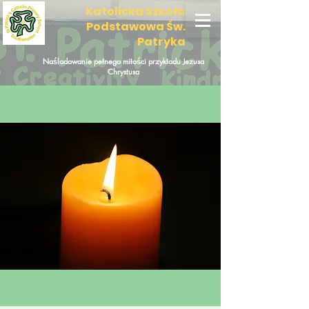
Katolicka Szkoła
Podstawowa Św.
Patryka
Naśladowanie pełnego miłości przykładu Jezusa
Chrystusa