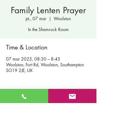
Family Lenten Prayer
pt., 07 mar
  |  
Woolston
In the Shamrock Room
Time & Location
07 mar 2025, 08:30 – 8:45
Woolston, Fort Rd, Woolston, Southampton
SO19 2JE, UK
Skontaktuj się
Katolicka Szkoła Podstawowa Św. Patryka
Droga do Fort
z nami
Southampton
Rekrutacja
SO19 2JE
Nasza szkoła
E-mail:
info@st-patricks.southampton.sch.uk
Zasady
Telefon:
023 8044 8502