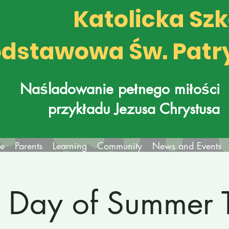
Katolicka Sz
dstawowa Św. Patr
k
Naśladowanie pełnego miłości
przykładu Jezusa Chrystusa
fe
Parents
Learning
Community
News and Events
st Day of Summer 