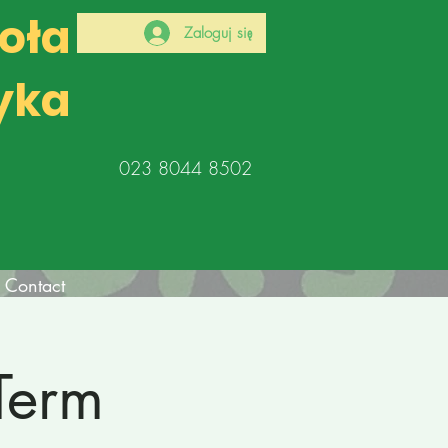
koła
Zaloguj się
yka
023 8044 8502
Contact
Term