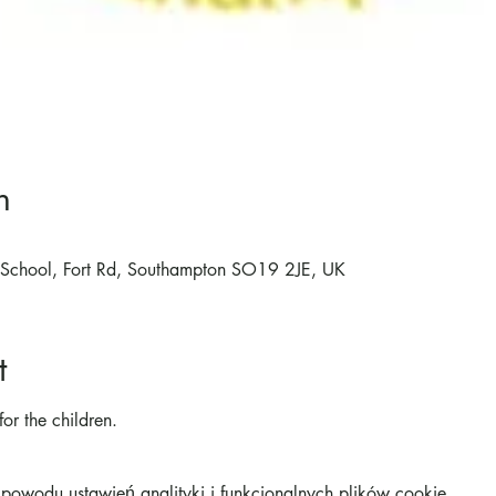
n
ry School, Fort Rd, Southampton SO19 2JE, UK
t
for the children.
owodu ustawień analityki i funkcjonalnych plików cookie.