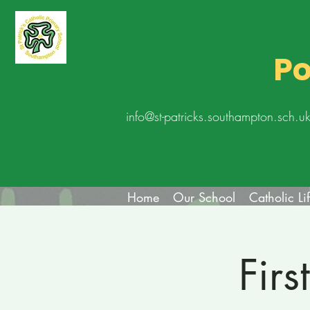
Po
info@st-patricks.southampton.sch.u
Home
Our School
Catholic Li
Fir