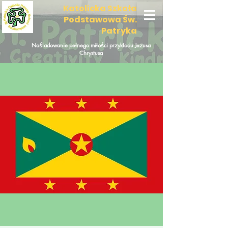
Katolicka Szkoła
Podstawowa Św.
Patryka
Naśladowanie pełnego miłości przykładu Jezusa
Chrystusa