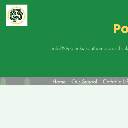
Po
info@st-patricks.southampton.sch.u
Home
Our School
Catholic Li