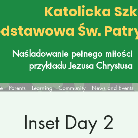
Katolicka Sz
dstawowa Św. Patr
k
Naśladowanie pełnego miłości
przykładu Jezusa Chrystusa
fe
Parents
Learning
Community
News and Events
Inset Day 2