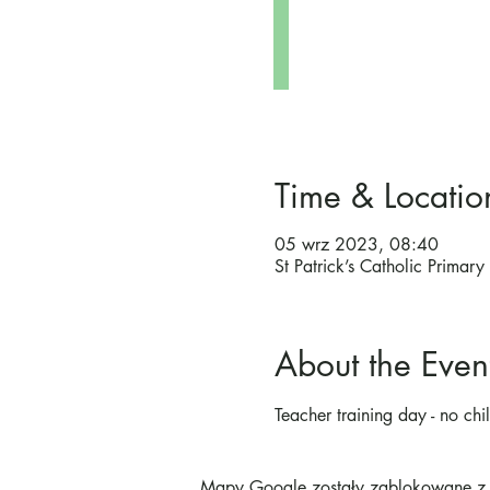
Time & Locatio
05 wrz 2023, 08:40
St Patrick’s Catholic Prima
About the Even
Teacher training day - no chi
Mapy Google zostały zablokowane z p