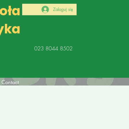
koła
Zaloguj się
yka
023 8044 8502
Contact