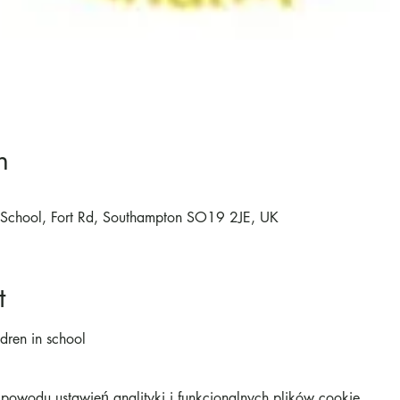
n
ry School, Fort Rd, Southampton SO19 2JE, UK
t
ldren in school
owodu ustawień analityki i funkcjonalnych plików cookie.