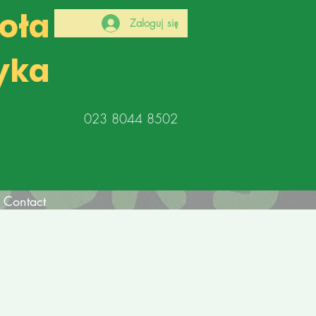
koła
Zaloguj się
yka
023 8044 8502
Contact