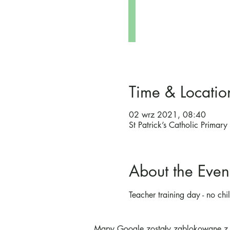
Time & Locatio
02 wrz 2021, 08:40
St Patrick’s Catholic Prima
About the Even
Teacher training day - no chi
Mapy Google zostały zablokowane z p