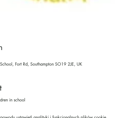
n
ry School, Fort Rd, Southampton SO19 2JE, UK
t
ldren in school
owodu ustawień analityki i funkcjonalnych plików cookie.