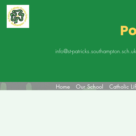
Po
info@st-patricks.southampton.sch.u
Home
Our School
Catholic Li