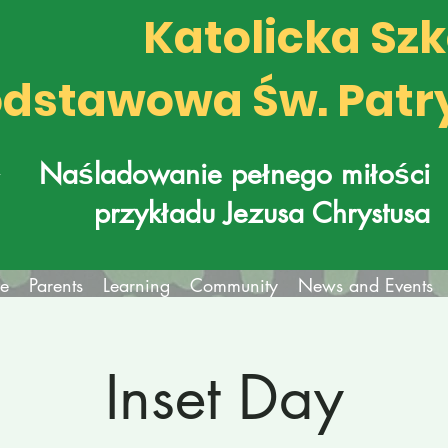
Katolicka Sz
dstawowa Św. Patr
k
Naśladowanie pełnego miłości
przykładu Jezusa Chrystusa
fe
Parents
Learning
Community
News and Events
Inset Day