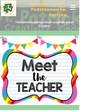
Katolicka Szkoła
Podstawowa Św.
Patryka
Naśladowanie pełnego miłości przykładu Jezusa
Chrystusa