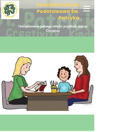
Katolicka Szkoła
Podstawowa Św.
Patryka
Naśladowanie pełnego miłości przykładu Jezusa
Chrystusa