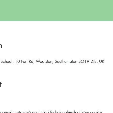
n
ry School, 10 Fort Rd, Woolston, Southampton SO19 2JE, UK
t
owodu ustawień analityki i funkcjonalnych plików cookie.