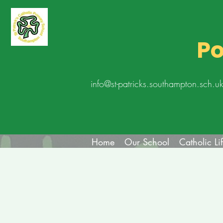
Po
info@st-patricks.southampton.sch.u
Home
Our School
Catholic Li