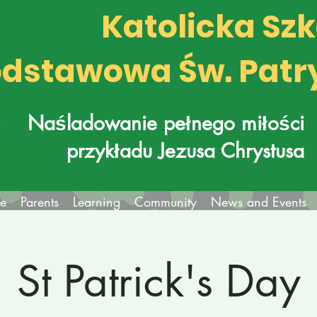
Katolicka Sz
dstawowa Św. Patr
k
Naśladowanie pełnego miłości
przykładu Jezusa Chrystusa
fe
Parents
Learning
Community
News and Events
St Patrick's Day