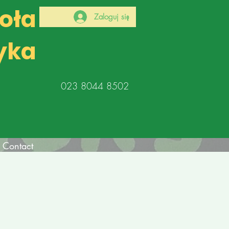
koła
Zaloguj się
yka
023 8044 8502
Contact