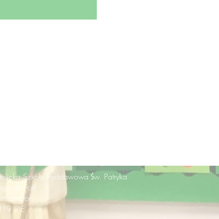
tolicka Szkoła Podstawowa Św. Patryka
oga do Fort
uthampton
19 2JE