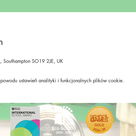
n
on, Southampton SO19 2JE, UK
owodu ustawień analityki i funkcjonalnych plików cookie.
Ka
Dr
So
SO