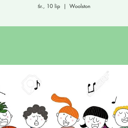
śr., 10 lip
  |  
Woolston