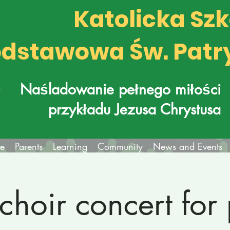
Katolicka Sz
dstawowa Św. Patr
k
Naśladowanie pełnego miłości
przykładu Jezusa Chrystusa
fe
Parents
Learning
Community
News and Events
choir concert for 