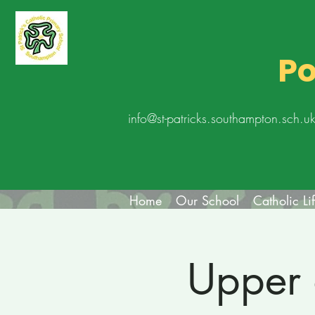
Po
info@st-patricks.southampton.sch.u
Home
Our School
Catholic Li
Upper 