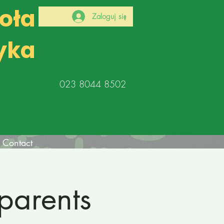
koła
Zaloguj się
yka
023 8044 8502
Contact
parents