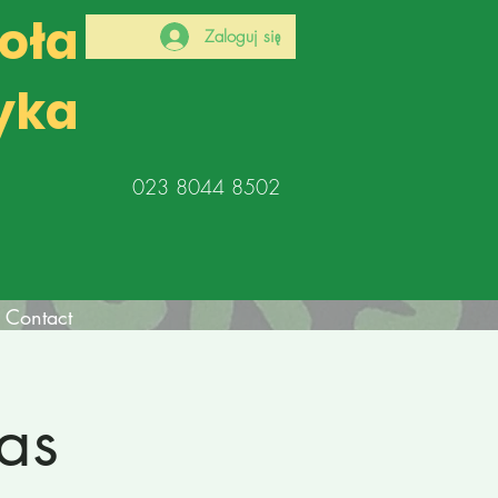
koła
Zaloguj się
yka
023 8044 8502
Contact
as