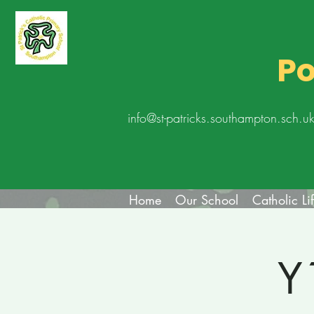
Po
info@st-patricks.southampton.sch.u
Home
Our School
Catholic Li
Y