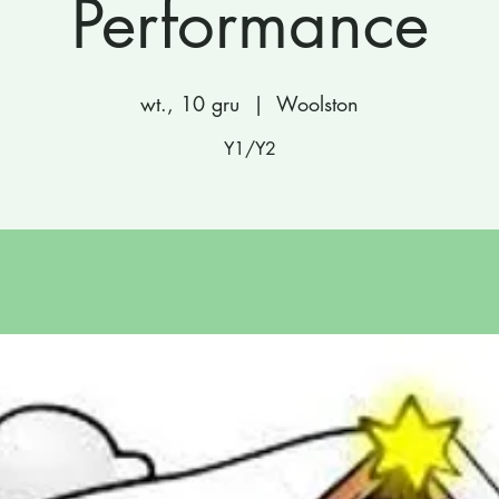
Performance
wt., 10 gru
  |  
Woolston
Y1/Y2