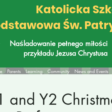
Katolicka Sz
dstawowa Św. Patr
k
Naśladowanie pełnego miłości
przykładu Jezusa Chrystusa
fe
Parents
Learning
Community
News and Events
1 and Y2 Christm