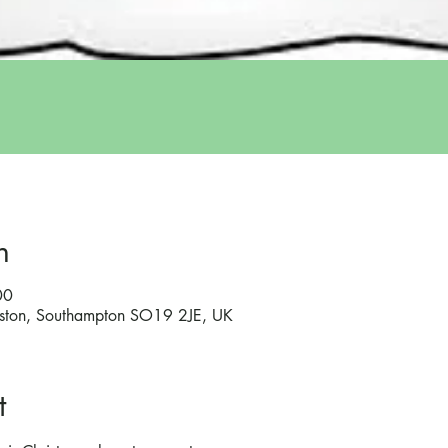
n
00
lston, Southampton SO19 2JE, UK
t