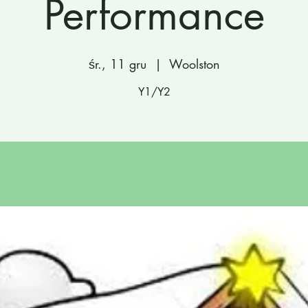
Performance
śr., 11 gru
  |  
Woolston
Y1/Y2