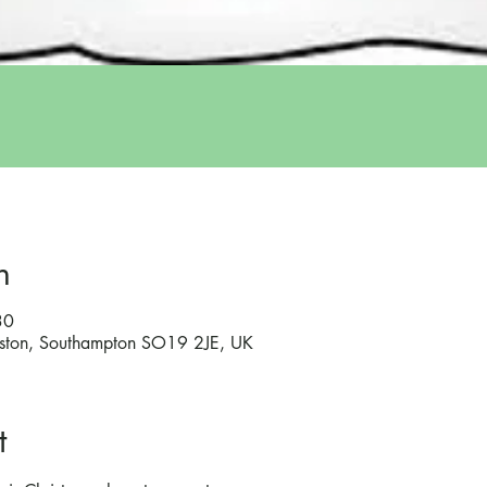
n
30
lston, Southampton SO19 2JE, UK
t