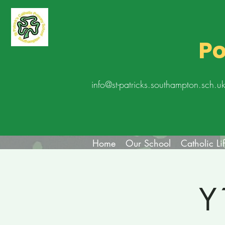
Po
info@st-patricks.southampton.sch.u
Home
Our School
Catholic Li
Y