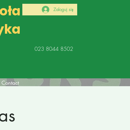
koła
Zaloguj się
yka
023 8044 8502
Contact
as