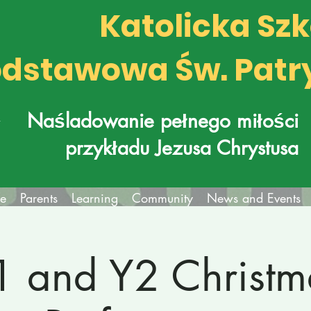
Katolicka Sz
dstawowa Św. Patr
k
Naśladowanie pełnego miłości
przykładu Jezusa Chrystusa
fe
Parents
Learning
Community
News and Events
1 and Y2 Christm