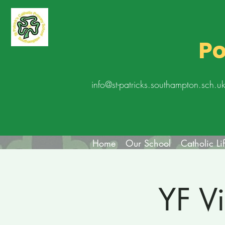
Po
info@st-patricks.southampton.sch.u
Home
Our School
Catholic Li
YF Vi