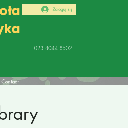
koła
Zaloguj się
yka
023 8044 8502
Contact
ibrary