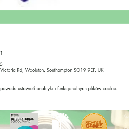
n
00
 Victoria Rd, Woolston, Southampton SO19 9EF, UK
owodu ustawień analityki i funkcjonalnych plików cookie.
Ka
Dr
So