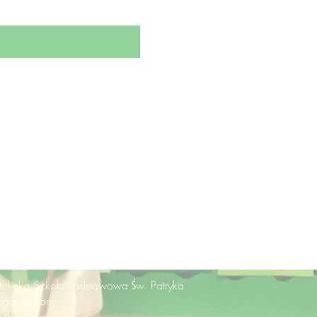
tolicka Szkoła Podstawowa Św. Patryka
oga do Fort
uthampton