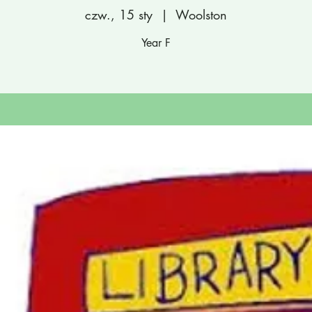
czw., 15 sty
  |  
Woolston
Year F