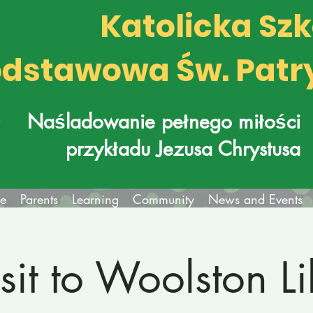
Katolicka Sz
dstawowa Św. Patr
k
Naśladowanie pełnego miłości
przykładu Jezusa Chrystusa
fe
Parents
Learning
Community
News and Events
sit to Woolston L